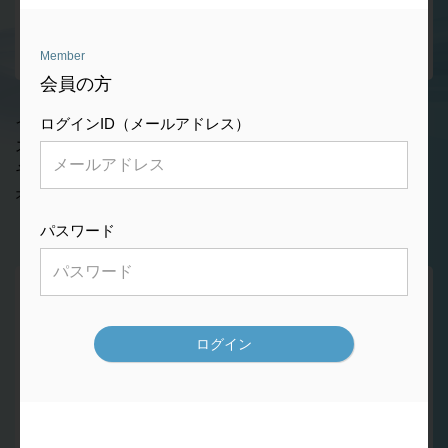
Member
会員の方
インプラント治療に使用可能な超音波ボーンサージェリーシ
ログインID（メールアドレス）
ステムです。
その代名詞ともいえるバリオサージが更なる進化を遂げバリ
オサージ 3として登場しました。
パスワード
features
製品の特徴
01
パワーアップ最大150％へ
グリップ性とバランス性、そしてLEDライト搭載で術野を確保し