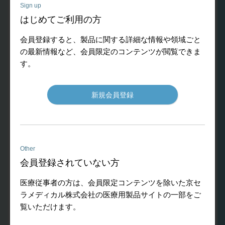
ます。
Sign up
ハンドピースをそのままに、従来比50％のパワーアップを実現し
はじめてご利用の方
ました。
会員登録すると、製品に関する詳細な情報や領域ごと
02
フットコントロールのリンク化
の最新情報など、会員限定のコンテンツが閲覧できま
す。
インプラント治療にはかかせない、インプランターNeo Plus2と
バリオサージ ３を１台のフットコントロールで操作出来るリン
ク機能を搭載しました。
新規会員登録
03
幅広い用途
幅広い用途
【口腔外科手術】
● 骨切削 / 骨整形 / 骨採取
Other
● 側方アプローチによる上顎洞底挙上術 / 粘膜剥離
会員登録されていない方
● 歯槽頂アプローチによる上顎洞底挙上術
● 抜歯 / インプラント除去
医療従事者の方は、会員限定コンテンツを除いた京セ
● インプラント窩の形成
ラメディカル株式会社の医療用製品サイトの一部をご
● 逆根管充填窩洞形成
覧いただけます。
【ペリオ】
● スケーリング / メンテナンス