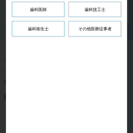
「VarioSurg」は株式会社ナカニシの登録商標です。
歯科医師
歯科技工士
歯科衛生士
その他医療従事者
Downloads
ダウンロード
5.1MB
カタログダウンロード