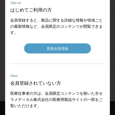
(572KB)
Sign up
はじめてご利用の方
2023.07.07
会員登録すると、製品に関する詳細な情報や領域ごと
東京事業所移転（2023.07.18～）に関するお知らせ
の最新情報など、会員限定のコンテンツが閲覧できま
(144KB)
す。
2022.07.22
新規会員登録
メディカル事業部のサイトをリニューアルしました。
2022.06.22
薬機法改正に伴う添付文書電子化への対応についてのご
Other
案内(1.08MB)
会員登録されていない方
医療従事者の方は、会員限定コンテンツを除いた京セ
ラメディカル株式会社の医療用製品サイトの一部をご
覧いただけます。