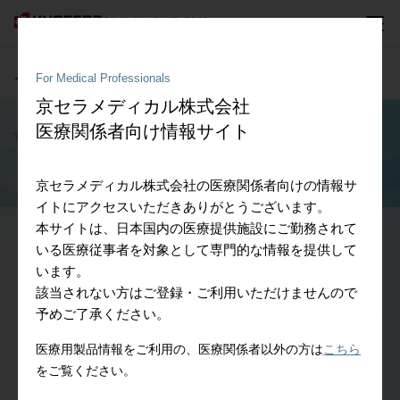
メディカル分野
- 医療従事者向け情報
For Medical Professionals
京セラメディカル株式会社
医療関係者向け情報サイト
Topics
トピックス
京セラメディカル株式会社の医療関係者向けの情報サ
イトにアクセスいただきありがとうございます。
本サイトは、日本国内の医療提供施設にご勤務されて
2025.12.23
いる医療従事者を対象として専門的な情報を提供して
（ニュースリリース）ナカシマヘルスフォース株式会社
います。
へ人工股関節製品を供給開始(610KB)
該当されない方はご登録・ご利用いただけませんので
予めご了承ください。
2025.10.01
医療用製品情報をご利用の、医療関係者以外の方は
こちら
（お取引先様向け）新会社「京セラメディカル株式会
をご覧ください。
社」発足に伴うご案内(PDF:170KB)