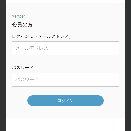
2025.10.01
Member
会社分割（簡易吸収分割）によるメディカル事業分社化
会員の方
のお知らせ(PDF:196KB)
ログインID（メールアドレス）
2025.02.20
プロモーションコード改定に伴う贈り物・宣伝用物品の
提供の取り止めについて(199KB)
パスワード
2024.06.06
学術論文サマリーページを公開しました。
2024.06.06
合併症対策特別サイトを公開しました。
2024.02.23
KMLSにおける使用上の注意事項情報をアップしました。