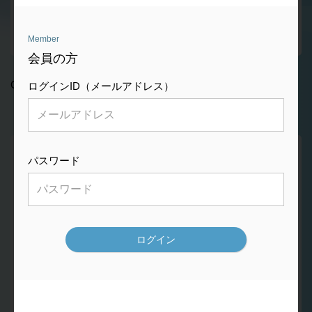
Member
会員の方
CAD/CAM切削用のチタン合金材料です。
ログインID（メールアドレス）
パスワード
features
製品の特徴
01
強度
チタン合金（Ti-6Al-4V ELI）のCAD/CAM用ディスクです。
チタン合金（Ti-6Al-4V ELI）はGrade4（純チタン）の約1.5倍の
強度を有しています。