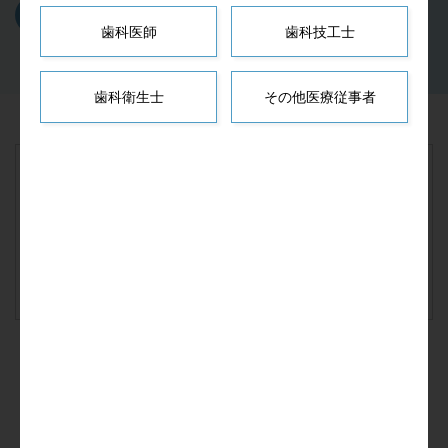
カタログダウンロード
歯科医師
歯科技工士
歯科衛生士
その他医療従事者
当ウェブサイトに掲載するPDF等の資料には学術的研究報
告、ケースレポート等が含まれております。これらの資料
は医師等からの求めに応じてのみ、提供することが認めら
れているものです。
閲覧、ダウンロードにあたっては上記にご了承いただける
場合に限らせていただきます。
製品検索へもどる