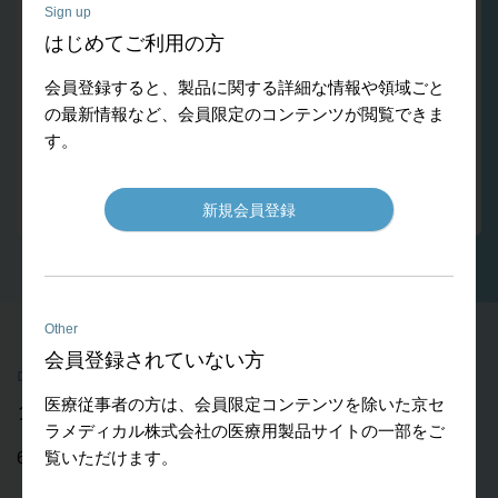
02
比重と弾性率
Sign up
はじめてご利用の方
比重はステンレス鋼ならびにコバルトクロム合金の約60％で、弾
性率は約50％です。
会員登録すると、製品に関する詳細な情報や領域ごと
03
の最新情報など、会員限定のコンテンツが閲覧できま
耐食性
す。
特に常温の酸化性雰囲気や塩化物イオンに強く生体環境下で耐食
性に優れています。
新規会員登録
Other
会員登録されていない方
Downloads
医療従事者の方は、会員限定コンテンツを除いた京セ
ダウンロード
ラメディカル株式会社の医療用製品サイトの一部をご
覧いただけます。
642KB