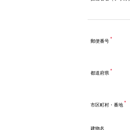
*
郵便番号
*
都道府県
*
市区町村・番地
建物名