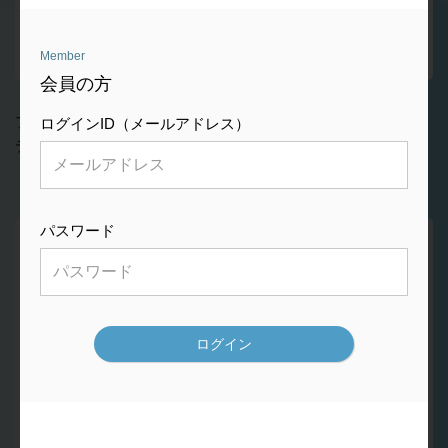
Member
会員の方
ファインセラミック技術を応用し、アルミナ・ビーズ・コー
ログインID（メールアドレス）
ティングによる表面処理を施した人工足関節です。
パスワード
features
製品の特徴
01
アルミナ・ビーズ・コーティング
各コンポーネントの骨とのインターフェイスには、アルミナ・ビ
ーズ・コーティングが施されています。