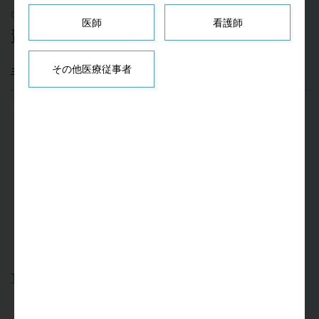
Documents
医師
看護師
資料
その他医療従事者
手技書
会員
TNK 手技書(1.1MB)